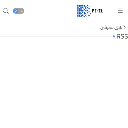
بلاي ستيشن
RSS