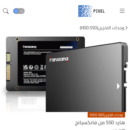
وحدات التخزين(HDD.SSD)
وحدات التخزين(HDD.SSD)
هارد SSD من فانكسيانج