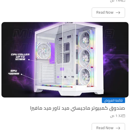
1:46 ص
Read Now
قائمة العروض
صندوق كمبيوتر ماجيستي ميد تاور ميد مافيرا
1:32 ص
Read Now