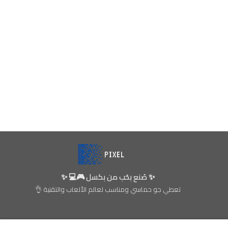
✨ صُنع بحُب من بكسل 🎮💻 ✨
تعطي جو حماسي ومناسب لعالم الألعاب والتقنية 👌