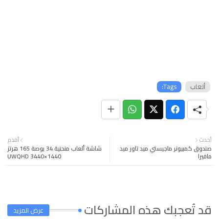
ألعاب
Tags:
أحدث
أقدم
صندوق كمبيوتر ماجيستي ميد تاور ميد
شاشة ألعاب منحنية 34 بوصة 165 هرتز
مافيرا
UWQHD 3440×1440
قد تُعجبك هذه المشاركات
عرض المزيد