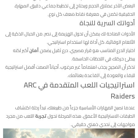
البعض الآخر عملاق الحجم ويحتاج إلى تخطيط جماعي دقيق.
المهارة
الحقيقية تكمن في معرفة نقاط ضعف كل نوع.
أدواتك السرية للنجاة
الأدوات المتاحة لك يمكن أن تحول الهزيمة إلى نصر. من الحبال الذكية إلى
الألغام الوقائية، كل أداة لها استخدام استراتيجي.
اختيار الدرع المناسب هو قرار مصيري. درع ثقيل يضمن
أمان
أكبر لكنه
يبطئ حركتك في اللحظات الحاسمة.
تذكر أن الضجيج يجذب اهتماماً غير مرغوب. أحياناً الصمت أفضل استراتيجية
للبقاء والعودة إلى القاعدة بغنائمك.
استراتيجيات اللعب المتقدمة في ARC
Raiders
عندما تصبح المهارات الأساسية جزءاً من طبيعتك، تبدأ رحلة اكتشاف
الطبقات الاستراتيجية الأعمق. هذه المرحلة تحول
تجربة
اللعب من مجرد
مواجهات إلى تحدي ذهني حقيقي.