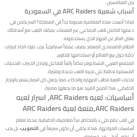
بين المنافسين.
أسباب شعبية ARC Raiders في السعودية
لماذا أصبحت هذه المغامرة محبوبة جداً في المملكة؟ السر يكمن في
دعمها الكامل للعب الجماعي عبر المنصات. يمكنك اللعب مع أصدقائك
بغض النظر عن الجهاز الذي يستخدمونه.
النظام الاقتصادي المعقد يضيف عمقاً استراتيجياً. يجب عليك اتخاذ قرارات
ذكية حول بيع الغنائم أو استخدامها للتطوير.
المجتمع العربي النشط يوفر مكاناً رائعاً للتفاعل وتبادل الخبرات. التحديثات
المستمرة تحافظ على تجربة اللعب جديدة ومثيرة.
تحديات اللعبة تتطلب المهارة والذكاء، مما يجعل كل انتصار يشعر بالإنجاز
الحقيقي. هذا المزيج الفريد هو ما يجعلها مميزة.
أساسيات: لعبه ARC Raiders, اسرار لعبه
ARC Raiders,متعة لعبة ARC Raiders
في قلب عالم مليء بالمخاطر، تبدأ مغامرتك الحقيقية عندما تتعلم
أساسيات المواجهة. هنا لا يكفي أن تكون سريعاً في
التصويب
، بل يجب
أن تكون أذكى من خصومك.