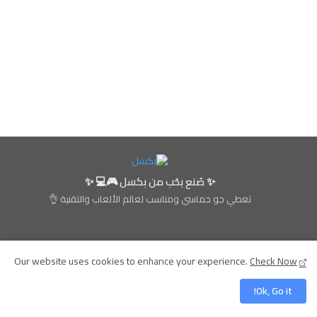
✨ صُنع بحُب من بكسل 🎮💻 ✨
تعطي جو حماسي ومناسب لعالم الألعاب والتقنية 👌
من نحن
كيفية الإستخدام
سياسة الخصوصية
Our website uses cookies to enhance your experience.
Check Now
Ok, Go it!
All Right Reserved Copyright ©