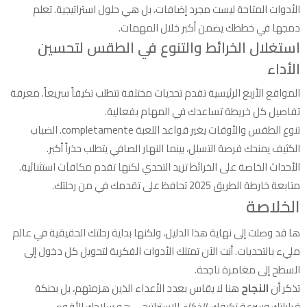
الأدوات المتاحة ليست مجرد إضافات، بل هي حلول استراتيجية. تعلم
دمجها في خططك يضمن أكبر خلال المهمات.
استغلال الخرائط والتنوع في الطقس لتحسين
الأداء
المواقع الأربع الرئيسية تقدم تحديات مختلفة تتطلب تكيفاً سريعاً. معرفة
تفاصيل كل خريطة تساعدك في المهام بفعالية.
تنوع الطقس والأوقات يغير قواعد اللعبة completamente. الضباب
الكثيف يمنحك فرصة التسلل، بينما النهار الصافي يتطلب حذراً أكبر.
الأحداث الخاصة على الخرائط تزيد التحدي لكنها تقدم مكافآت استثنائية.
متابعة خارطة الطريق 2025 تحافظ على تقدمك في من رحلتك.
الخلاصة
ها قد وصلت إلى نهاية هذا الدليل، ولكنها بداية رحلتك الحقيقية في عالم
مليء بالتحديات. أنت الآن تمتلك الأدوات الفكرية لتحويل كل دخول إلى
السطح إلى مغامرة ناجحة.
تذكر أن
النجاح
هنا لا يقاس بعدد الأعداء الذين هزمتهم، بل بحنكة
قراراتك وسرعة تكيفك.
الذكاء
الاستراتيجي هو سلاحك الأقوى.