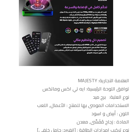
العلامة التجارية: MAJESTY
توافق اللوحة الرئيسية: ايه تي اكس وماتكس
نوع العلبة: برج ميد
الاستخدامات الموصى بها للمنتج : الأعمال, اللعب
اللون : أبيض و اسود
المادة : زجاج مُقَسَّى, معدن
نوع تركيب إمدادات الطاقة : [إنفيرد: حامل خلفي]