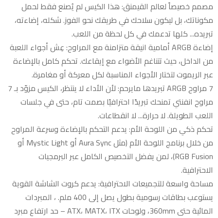
مصمم خصيصاً لعالم القيمنق: هذا الكيس لم يُصنع فقط لحمل
مكوناتك، بل ليكون سلاحك في طريقك نحو الفوز. شكله، إضاءته،
تبريده... كلها تدعمك في كل لحظة من اللعب.
إضاءة ARGB أمامية انيقة متزامنة مع المراوح: عِش أجواء اللعبة
من الداخل، حيث تتناغم الأضواء مع إيقاعك. تحكم كامل بالإضاءة
عبر الريموت لتختار الأجواء المناسبة لكل معركة أو مغامرة.
7 مراوح ARGB تبريدها مايرحم: لأن الأداء لا ينتظر، الكيس مزوّد بـ 7
مراوح انفنتي تمنحك تبريدًا احترافيًا بصمت تام، حتى في جلسات
اللعب الطويلة. لا حرارة... لا انقطاعات.
تحكم ذكي من اللوحة الأم: يدعم التحكم بالإضاءة وسرعة المراوح
من خلال برنامج اللوحة الأم (مثل Aura Sync أو Mystic Light أو
RGB Fusion)، لمن يفضل التخصيص الكامل عبر البرمجيات
الاحترافية.
مساحة واسعة للتجميعات الاحترافية: يدعم كروت الشاشة القوية
يستوعب بطاقات رسومية بطول يصل إلى 400 ملم. ، المبردات
المائية حتى 360mm، ولوحات ATX، MATX، ITX – حد ارتفاع مبرد