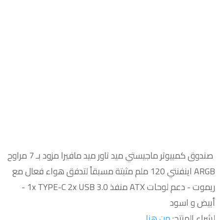
صندوق كمبيوتر ماجيستي ميد تاور ميد مافيرا مزود بـ 7 مراوح
ARGB اينفنتي 120 ملم مثبتة مسبقاً لتدفق هواء فعال مع
ريموت - دعم لوحات ATX منفذ 1x TYPE-C 2x USB 3.0 -
أبيض و اسود
لشراء المنتج:
من هنا