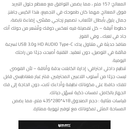
المعالج: 157 ملم ، مما يضمن التوافق مع معظم حلول التبريد
فوق المعالج. مهما كان طموحك في التجميع، هذا الكيس جاهز.
جمال يليق بأبطال الألعاب: تصميم زجاجي مقسّى، إضاءة نابضة،
خطوط أنيقة – كل تفصيلة فيه تعكس ذوقك وتُشعر من حولك أنك
جاد في لعبك... وفي الفوز.
منافذ حديثة في متناول يدك: HD AUDIO Type-C وUSB 3.0 لسرعة
فائقة في التوصيل، دون تعقيد. التقنية أصبحت جزءًا من راحتك
اليومية.
تنظيم داخلي احترافي: إدارة الكابلات بدقة وأناقة – لأن الفوضى
ليست جزءًا من أسلوب اللاعبين المحترفين. فلتر غبار مغناطيسي قابل
للفك: حافظ على مكوناتك نظيفة وأداءك ثابت، دون الحاجة إلى فك
الجهاز بالكامل. لمسات ذكية تسهّل حياتك.
قياسات مثالية : حجم الصندوق 418*280*435 ملم، مما يضمن
المساحة المثلى لمكوناتك مع توفير تهوية ممتازة.